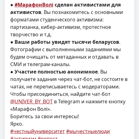
●
#МарафонВолi
сделан
активистами для
активистов
. Вы познакомитесь с основными
форматами студенческого активизма:
партизанка, кибер-активизм, протестное
творчество и т.д.
●
Ваши работы увидят тысячи беларусов
.
Фотографии с выполненными заданиями мы
будем очищать от метаданных и отдавать в
СМИ и телеграм-каналы.
●
Участие полностью анонимное
. Вы
получаете задания через чат-бот, не состоите в
чатах, не переписываетесь с модераторами.
Чтобы присоединиться, найдите чат-бот
@UNIVER_BY_BOT
в Telegram и нажмите кнопку
«Марафон Волi».
Боритесь за свои интересы!
Ярко.
#честныйуниверситет
#мычестныелюди
#активизм
#репост