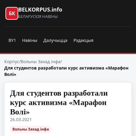
BELKORPUS.info
БК
БЕЛАРУСКІЯ НАВІНЫ
BY1
Навіны
Далучыцца
Рэдакцыя
Корпус
/
Вольны Захад інфа
/
Для студентов разработали курс активизма «Марафон
Волi»
Для студентов разработали
курс активизма «Марафон
Волi»
26.03.2021
Вольны Захад інфа