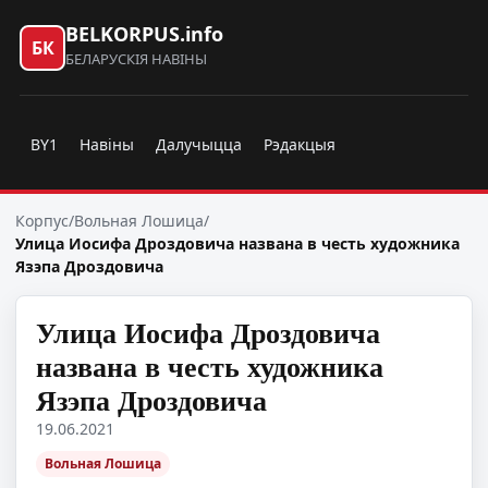
BELKORPUS.info
БК
БЕЛАРУСКІЯ НАВІНЫ
BY1
Навіны
Далучыцца
Рэдакцыя
Корпус
/
Вольная Лошица
/
Улица Иосифа Дроздовича названа в честь художника
Язэпа Дроздовича
Улица Иосифа Дроздовича
названа в честь художника
Язэпа Дроздовича
19.06.2021
Вольная Лошица