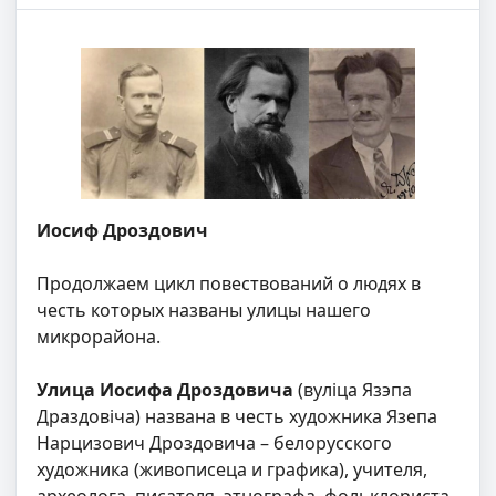
Иосиф Дроздович
Продолжаем цикл повествований о людях в
честь которых названы улицы нашего
микрорайона.
Улица Иосифа Дроздовича
(вуліца Язэпа
Драздовіча) названа в честь художника Язепа
Нарцизович Дроздовича – белорусского
художника (живописеца и графика), учителя,
археолога, писателя, этнографа, фольклориста