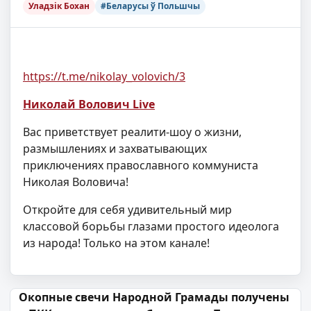
Уладзік Бохан
#Беларусы ў Польшчы
https://t.me/nikolay_volovich/3
Николай Волович Live
Вас приветствует реалити-шоу о жизни,
размышлениях и захватывающих
приключениях православного коммуниста
Николая Воловича!
Откройте для себя удивительный мир
классовой борьбы глазами простого идеолога
из народа! Только на этом канале!
Навігацыя па запісах
Окопные свечи Народной Грамады получены