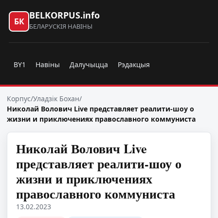
BELKORPUS.info
БК
БЕЛАРУСКІЯ НАВІНЫ
BY1
Навіны
Далучыцца
Рэдакцыя
Корпус
/
Уладзік Бохан
/
Николай Волович Live представляет реалити-шоу о
жизни и приключениях православного коммуниста
Николай Волович Live
представляет реалити-шоу о
жизни и приключениях
православного коммуниста
13.02.2023