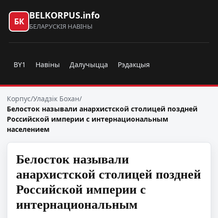
BELKORPUS.info
БК
БЕЛАРУСКІЯ НАВІНЫ
BY1
Навіны
Далучыцца
Рэдакцыя
Корпус
/
Уладзік Бохан
/
Белосток называли анархистской столицей поздней
Российской империи с интернациональным
населением
Белосток называли
анархистской столицей поздней
Российской империи с
интернациональным