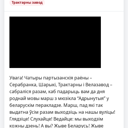
Трактарны завод
Увага! Чатыры партызанскiя раёны –
Серабранка, Шарыкі, Трактарны і Велазавод –
сабраліся разам, каб падарыць вам да дня
роднай мовы марш з мюзікла “Адрынутыя” у
беларускім перакладзе. Марш, пад які так
выдатна ўсім разам выходзіць на нашы вуліцы!
Глядзіце! Слухайце! Ведайце: мы выходзім
кожны дзень! А вы? Жыве Беларусь! Жыве