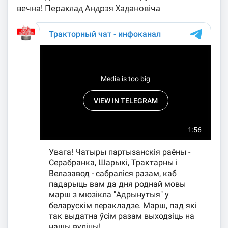
вечна!
Пераклад Андрэя Хадановiча