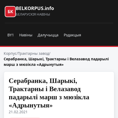
BELKORPUS.info
БК
БЕЛАРУСКІЯ НАВІНЫ
BY1
Навіны
Далучыцца
Рэдакцыя
Корпус
/
Трактарны завод
/
Серабранка, Шарыкі, Трактарны і Велазавод падарылі
марш з мюзікла «Адрынутыя»
Серабранка, Шарыкі,
Трактарны і Велазавод
падарылі марш з мюзікла
«Адрынутыя»
21.02.2021