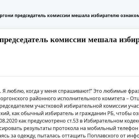
ргони председатель комиссии мешала избирателю ознако
председатель комиссии мешала избир
… Я люблю, когда у меня спрашивают!” Это любимые ф
моргонского районного исполнительного комитета – От
редседателем участковой избирательной комиссии участ
кий, как обычный избиратель и гражданин РБ, чтобы о
.08.2020 как предусмотрено ст.53 в Избирательном кодек
сировать результаты протокола на мобильный телефон 
таясь за одежду, пыталась оттащить Поплавского от ин