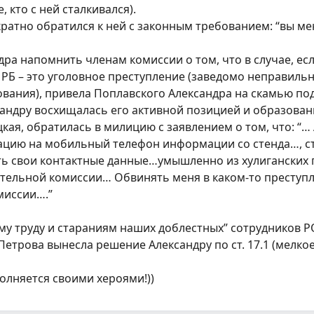
, кто с ней сталкивался).
ратно обратился к ней с законным требованием: “вы ме
ра напомнить членам комиссии о том, что в случае, есл
УК РБ – это уголовное преступление (заведомо неправил
ования), привела Поплавского Александра на скамью под
ксандру восхищалась его активной позицией и образован
цкая, обратилась в милицию с заявлением о том, что: “…
цию на мобильный телефон информации со стенда…, ста
ть свои контактные данные…умышленно из хулиганских 
тельной комиссии… Обвинять меня в каком-то преступл
миссии….”
му труду и стараниям наших доблестных” сотрудников Р
Петрова вынесла решение Александру по ст. 17.1 (мелкое 
лняется своими хероями!))