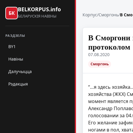
BELKORPUS.info
БК
Корпус
/
Сморгонь
/
В Смо
БЕЛАРУСКІЯ НАВІНЫ
В Сморгони 
РАЗДЗЕЛЫ
протоколом
BY1
07.08.2020
Навіны
Сморгонь
Далучыцца
Рэдакцыя
“…я здесь хозяйка
хозяйства (ЖКХ) С
момент является п
Александр Поплавс
голосовании за 04
Его желание зафик
ногами в пол, хва