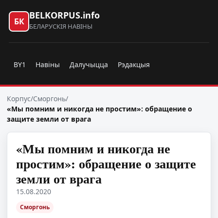
BELKORPUS.info
БК
БЕЛАРУСКІЯ НАВІНЫ
BY1
Навіны
Далучыцца
Рэдакцыя
Корпус
/
Сморгонь
/
«Мы помним и никогда не простим»: обращение о
защите земли от врага
«Мы помним и никогда не
простим»: обращение о защите
земли от врага
15.08.2020
Сморгонь