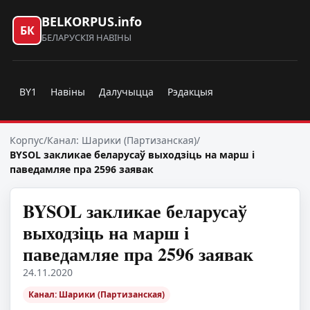
BELKORPUS.info
БК
БЕЛАРУСКІЯ НАВІНЫ
BY1
Навіны
Далучыцца
Рэдакцыя
Корпус
/
Канал: Шарики (Партизанская)
/
BYSOL закликае беларусаў выходзіць на марш і
паведамляе пра 2596 заявак
BYSOL закликае беларусаў
выходзіць на марш і
паведамляе пра 2596 заявак
24.11.2020
Канал: Шарики (Партизанская)