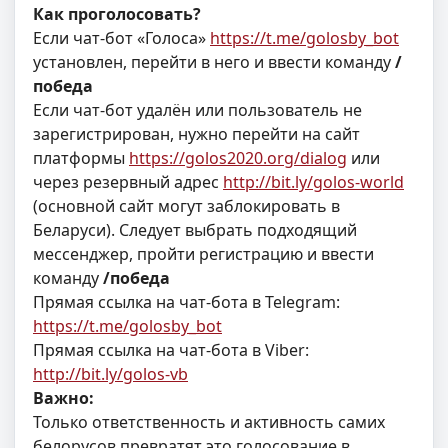
Как проголосовать?
Если чат-бот «Голоса»
https://t.me/golosby_bot
установлен, перейти в него и ввести команду
/
победа
Если чат-бот удалён или пользователь не
зарегистрирован, нужно перейти на сайт
платформы
https://golos2020.org/dialog
или
через резервный адрес
http://bit.ly/golos-world
(основной сайт могут заблокировать в
Беларуси). Следует выбрать подходящий
мессенджер, пройти регистрацию и ввести
команду
/победа
Прямая ссылка на чат-бота в Telegram:
https://t.me/golosby_bot
Прямая ссылка на чат-бота в Viber:
http://bit.ly/golos-vb
Важно:
Только ответственность и активность самих
белорусов превратят это голосование в