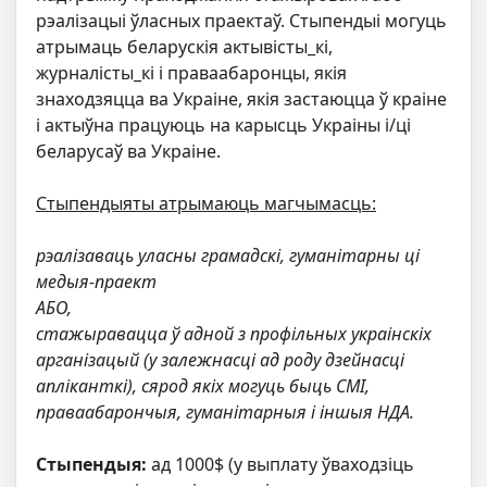
рэалізацыі ўласных праектаў. Стыпендыі могуць
атрымаць беларускія актывісты_кі,
журналісты_кі і праваабаронцы, якія
знаходзяцца ва Украіне, якія застаюцца ў краіне
і актыўна працуюць на карысць Украіны і/ці
беларусаў ва Украіне.
Стыпендыяты атрымаюць магчымасць:
рэалізаваць уласны грамадскі, гуманітарны ці
медыя-праект
АБО,
стажыравацца ў адной з профільных украінскіх
арганізацый (у залежнасці ад роду дзейнасці
апліканткі), сярод якіх могуць быць СМІ,
праваабарончыя, гуманітарныя і іншыя НДА.
Стыпендыя:
ад 1000$ (у выплату ўваходзіць