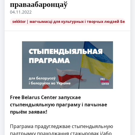
праваабаронцаў
04.11.2022
sekktor | магчымасці для культурных і творчых людзей Беларус
Free Belarus Center запускае
стыпендыяльную праграму і пачынае
прыём заявак!
Праграма прадугледжвае стыпендыяльную
падтрымку праходжання стажыровак і/або