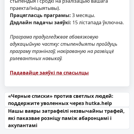
стыпендыя і сродкі на рэалізацыю вашага
праекта/ініцыятывы).
Працягласць праграмы:
3 месяцы.
Дэдлайн падачы заяўкі:
15 лістапада ўключна.
Праграма прадугледжвае абавязковую
адукацыйную частку: стыпендыяты пройдуць
праграму трэнінгаў, накіраваную на развіццё
рэлевантных навыкаў.
Падавайце заяўкі па спасылцы
Навігацыя па запісах
«Черные списки» против светлых людей:
поддержите уволенных через hutka.help
Нашы ваяры затрафеілі незвычайны трафей,
які паказвае розніцу паміж абаронцамі і
акупантамі