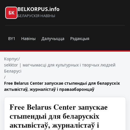
BELKORPUS.info
БК
БЕЛАРУСКІЯ НАВІНЫ
BY1
Навіны
Далучыцца
Рэдакцыя
Корпус
/
sekktor | магчымасці для культурных і творчых людзей
Беларусі
/
Free Belarus Center запускае стыпендыі для беларускіх
актывістаў, журналістаў і праваабаронцаў
Free Belarus Center запускае
стыпендыі для беларускіх
актывістаў, журналістаў і