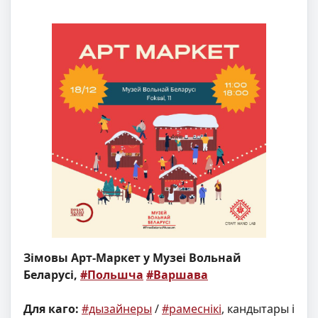
Зімовы Арт-Маркет у Музеі Вольнай
Беларусі,
#Польшча
#Варшава
Для каго:
#дызайнеры
/
#рамеснікі
, кандытары і