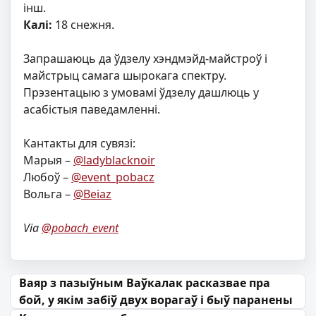
інш.
Калі:
18 снежня.
Запрашаюць да ўдзелу хэндмэйд-майстроў і
майстрыц самага шырокага спектру.
Прэзентацыю з умовамі ўдзелу дашлюць у
асабістыя паведамленні.
Кантакты для сувязі:
Марыя –
@ladyblacknoir
Любоў –
@event_pobacz
Вольга –
@Beiaz
Via
@pobach_event
Навігацыя па запісах
Ваяр з пазыўным Ваўкалак расказвае пра
бой, у якім забіў двух ворагаў і быў паранены