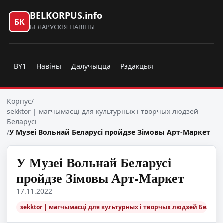
BELKORPUS.info
БК
БЕЛАРУСКІЯ НАВІНЫ
BY1
Навіны
Далучыцца
Рэдакцыя
Корпус
/
sekktor | магчымасці для культурных і творчых людзей
Беларусі
/
У Музеі Вольнай Беларусі пройдзе Зімовы Арт-Маркет
У Музеі Вольнай Беларусі
пройдзе Зімовы Арт-Маркет
17.11.2022
sekktor | магчымасці для культурных і творчых людзей Беларус