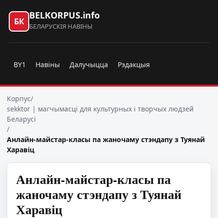
BELKORPUS.info
БК
БЕЛАРУСКІЯ НАВІНЫ
BY1
Навіны
Далучыцца
Рэдакцыя
Корпус
/
sekktor | магчымасці для культурных і творчых людзей
Беларусі
/
Анлайн-майстар-класы па жаночаму стэндапу з Туянай
Харавіц
Анлайн-майстар-класы па
жаночаму стэндапу з Туянай
Харавіц