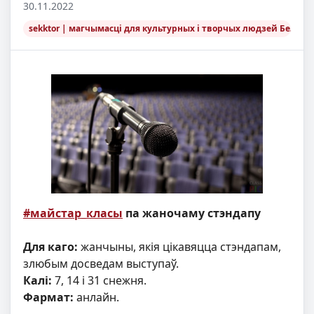
30.11.2022
sekktor | магчымасці для культурных і творчых людзей Беларус
#майстар_класы
па жаночаму стэндапу
Для каго:
жанчыны, якія цікавяцца стэндапам,
злюбым досведам выступаў.
Калі:
7, 14 і 31 снежня.
Фармат:
анлайн.