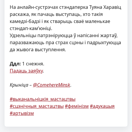
На анлайн-сустрэчах стэндаперка Туяна Харавіц
раскажа, як пачаць выступаць, хто такія
камедзі-бадзі і як стварыць сваё маленькае
стэндап-кам’юніці.
Удзельніцы патрэніруюцца ў напісанні жартаў,
паразважаюць пра страх сцэны і падрыхтуюцца
да жывога выступлення.
Ддл:
1 снежня.
Падаць заяўку
.
Крыніца –
@ComehereMinsk
.
#выканальніцкія_мастацтвы
#сцэнічныя_мастацтвы
#фемінізм
#адукацыя
#артывізм