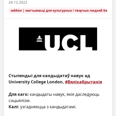
24.12.2022
sekktor | магчымасці для культурных і творчых людзей Беларус
Стыпендыі для кандыдатаў навук ад
University College London,
#Вялікабрытанія
Для каго:
кандыдаты навук, якія даследуюць
сацыялізм.
Калі:
узгадняецца з кандыдатамі.