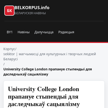
BELKORPUS.info
БК
БЕЛАРУСКІЯ НАВІНЫ
BY1
Навіны
Далучыцца
Рэдакцыя
Корпус
/
sekktor | магчымасці для культурных і творчых людзей
Беларусі
/
University College London прапануе стыпендыі для
даследчыкаў сацыялізму
University College London
прапануе стыпендыі для
даследчыкаў сацыялізму