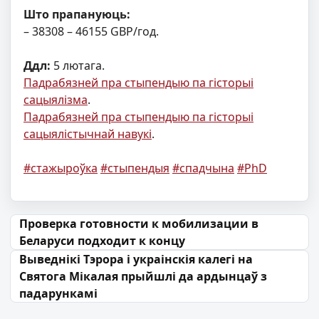
Што прапануюць:
– 38308 – 46155 GBP/год.
Ддл:
5 лютага.
Падрабязней пра стыпендыю па гісторыі
сацыялізма
.
Падрабязней пра стыпендыю па гісторыі
сацыялістычнай навукі
.
#стажыроўка
#стыпендыя
#спадчына
#PhD
Навігацыя па запісах
Проверка готовности к мобилизации в
Беларуси подходит к концу
Выведнікі Тэрора і украінскія калегі на
Святога Мікалая прыйшлі да ардынцаў з
падарункамі