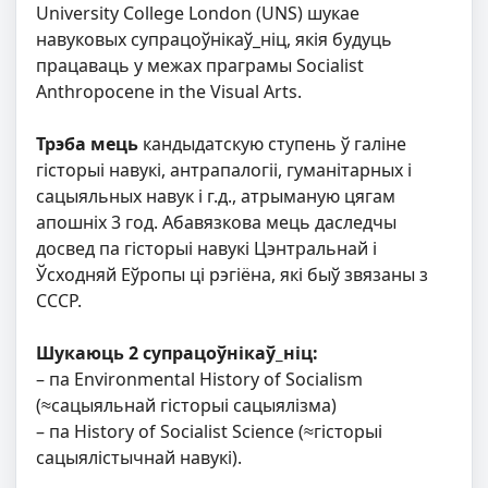
University College London (UNS) шукае
навуковых супрацоўнікаў_ніц, якія будуць
працаваць у межах праграмы Socialist
Anthropocene in the Visual Arts.
Трэба мець
кандыдатскую ступень ў галіне
гісторыі навукі, антрапалогіі, гуманітарных і
сацыяльных навук і г.д., атрыманую цягам
апошніх 3 год. Абавязкова мець даследчы
досвед па гісторыі навукі Цэнтральнай і
Ўсходняй Еўропы ці рэгіёна, які быў звязаны з
СССР.
Шукаюць 2 супрацоўнікаў_ніц:
– па Environmental History of Socialism
(≈сацыяльнай гісторыі сацыялізма)
– па History of Socialist Science (≈гісторыі
сацыялістычнай навукі).