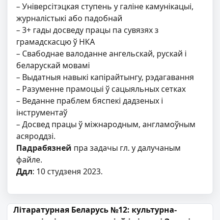
– Універсітэцкая ступень у галіне камунікацыі,
журналістыкі або падобнай
– 3+ гады досведу працы па сувязях з
грамадскасцю ў НКА
– Свабоднае валоданне ангельскай, рускай і
беларускай мовамі
– Выдатныя навыкі капірайтынгу, рэдагавання
– Разуменне прамоцыі ў сацыяльных сетках
– Веданне праблем бяспекі дадзеных і
інструментаў
– Досвед працы ў міжнародным, англамоўным
асяроддзі.
Падрабязней
пра задачы гл. у далучаным
файле.
Ддл
: 10 студзеня 2023.
Навігацыя па запісах
Літаратурная Беларусь №12: культурна-