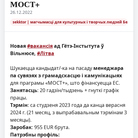
МОСТ+
26.12.2022
sekktor | магчымасці для культурных і творчых людзей Беларус
Новая
#вакансія
ад Гётэ-Інстытута ў
Вільнюсе,
#Літва
Шукаецца кандыдат/-ка на пасаду
менеджара
па сувязях з грамадскасцю і камунікацыях
для праграмы «МОСТ+», што фінансуецца ЕС.
Занятасць
: 20 гадзін/тыдзень + гнуткі графік
працы.
Тэрмін
: са студзеня 2023 года да канца верасня
2024 г. (21 месяц, з выпрабавальным тэрмінам 3
месяцы).
Заробак
: 955 EUR брута.
Патрэбны профіль: