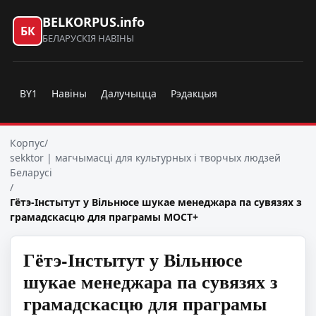
BELKORPUS.info
БК
БЕЛАРУСКІЯ НАВІНЫ
BY1
Навіны
Далучыцца
Рэдакцыя
Корпус
/
sekktor | магчымасці для культурных і творчых людзей
Беларусі
/
Гётэ-Інстытут у Вільнюсе шукае менеджара па сувязях з
грамадскасцю для праграмы МОСТ+
Гётэ-Інстытут у Вільнюсе
шукае менеджара па сувязях з
грамадскасцю для праграмы