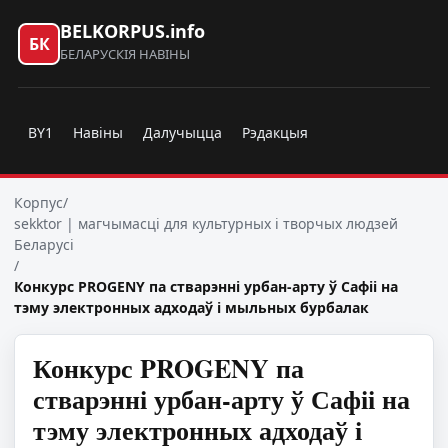
BELKORPUS.info
БК
БЕЛАРУСКІЯ НАВІНЫ
BY1
Навіны
Далучыцца
Рэдакцыя
Корпус
/
sekktor | магчымасці для культурных і творчых людзей
Беларусі
/
Конкурс PROGENY па стварэнні урбан-арту ў Сафіі на
тэму электронных адходаў і мыльных бурбалак
Конкурс PROGENY па
стварэнні урбан-арту ў Сафіі на
тэму электронных адходаў і