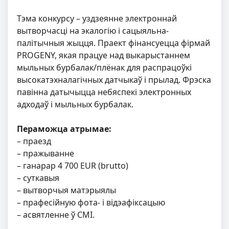
Тэма конкурсу – уздзеянне электроннай
вытворчасці на экалогію і сацыяльна-
палітычныя жыцця. Праект фінансуецца фірмай
PROGENY, якая працуе над выкарыстаннем
мыльных бурбалак/плёнак для распрацоўкі
высокатэхналагічных датчыкаў і прылад. Фрэска
павінна датычыцца небяспекі электронных
адходаў і мыльных бурбалак.
Пераможца атрымае:
– праезд
– пражыванне
– ганарар 4 700 EUR (brutto)
– суткавыя
– вытворчыя матэрыялы
– прафесійную фота- і відэафіксацыю
– асвятленне ў СМІ.