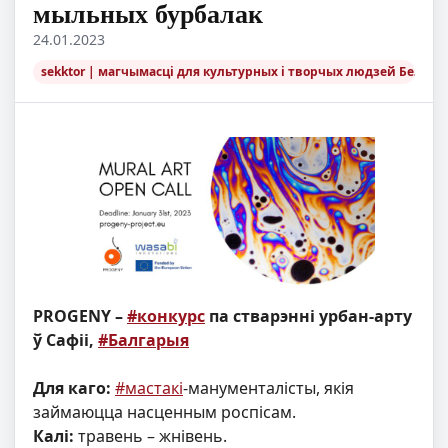
мыльных бурбалак
24.01.2023
sekktor | магчымасці для культурных і творчых людзей Беларус
PROGENY –
#конкурс
па стварэнні урбан-арту
ў Сафіі,
#Балгарыя
Для каго:
#мастакі
-манументалісты, якія
займаюцца насценным роспісам.
Калі:
травень – жнівень.