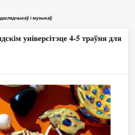
 даследчыкаў і музыкаў
кім універсітэце 4-5 траўня для