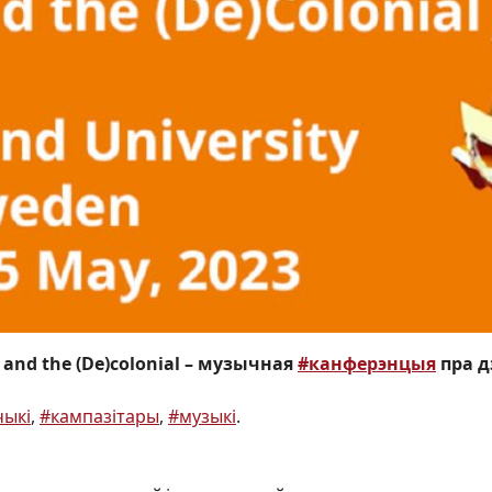
n and the (De)colonial – музычная
#канферэнцыя
пра д
чыкі
,
#кампазітары
,
#музыкі
.