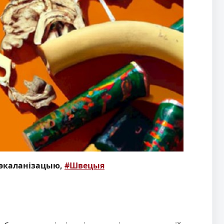
экаланізацыю,
#Швецыя