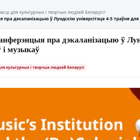
масці для культурных і творчых людзей Беларусі
/
пра дэкаланізацыю ў Лундскім універсітэце 4-5 траўня для
нферэнцыя пра дэкаланізацыю ў Лундс
 і музыкаў
для культурных і творчых людзей Беларусі