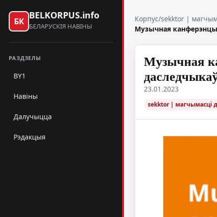
BELKORPUS.info
Корпус
/
sekktor | магчы
БК
БЕЛАРУСКІЯ НАВІНЫ
Музычная канферэнцыя 
Музычная ка
РАЗДЗЕЛЫ
даследчыкаў
BY1
23.01.2023
Навіны
sekktor | магчымасці 
Далучыцца
Рэдакцыя