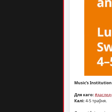
Music’s Institutio
Для каго:
#даслед
Калі:
4-5 траўня.