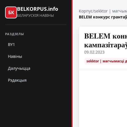
BELKORPUS.info
Корпус
/
sekktor | магчы
БК
БЕЛАРУСКІЯ НАВІНЫ
BELEM конкурс грантаў
BELEM конку
РАЗДЗЕЛЫ
кампазітара
BY1
09.02.2023
Навіны
sekktor | магчымасці 
Далучыцца
Рэдакцыя