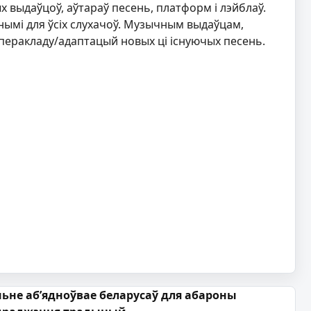
 выдаўцоў, аўтараў песень, платформ і лэйблаў.
нымі для ўсіх слухачоў. Музычным выдаўцам,
перакладу/адаптацый новых ці існуючых песень.
ьне аб’ядноўвае беларусаў для абароны