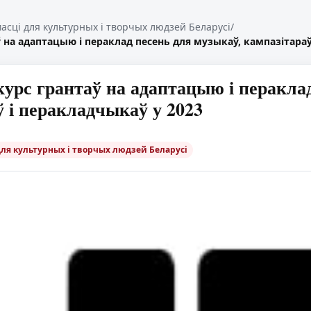
масці для культурных і творчых людзей Беларусі
/
 на адаптацыю і пераклад песень для музыкаў, кампазітараў
рс грантаў на адаптацыю і пераклад
ў і перакладчыкаў у 2023
для культурных і творчых людзей Беларусі