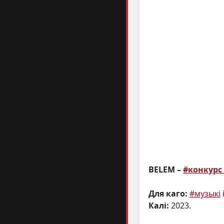
BELEM –
#конкурс
Для каго:
#музыкі
Калі:
2023.