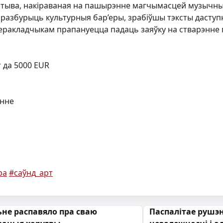
ыятыва, накіраваная на пашырэнне магчымасцей музычных
 разбурыць культурныя бар’еры, зрабіўшы тэксты даступ
перакладчыкам прапануецца падаць заяўку на стварэнне 
 да 5000 EUR
анне
ра
#саўнд_арт
 запісах
ьне распавяло пра сваю
Паспалітае рушэн