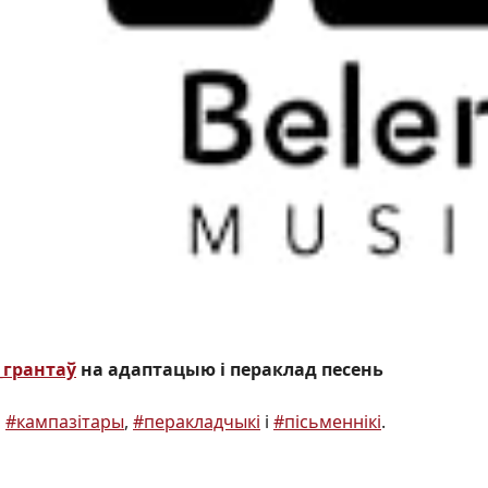
_грантаў
на адаптацыю і пераклад песень
і
#кампазітары
,
#перакладчыкі
і
#пісьменнікі
.