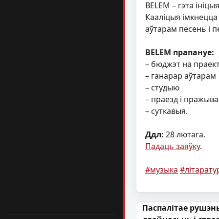
BELEM – гэта ініц
Кааліцыя імкнецца
аўтарам песень і 
BELEM прапануе:
– бюджэт на праект
– ганарар аўтарам
– студыю
– праезд і пражыв
– суткавыя.
Ддл:
28 лютага.
Падаць заяўку
.
#музыка
#літарату
Навігацыя па
Паспалітае рушэн