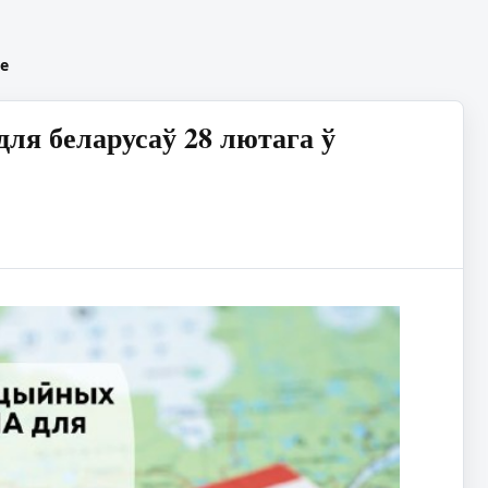
е
я беларусаў 28 лютага ў