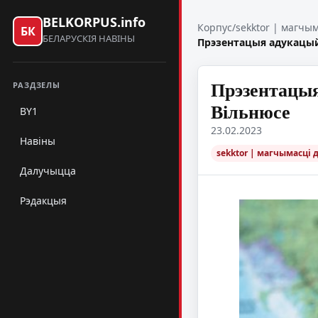
BELKORPUS.info
Корпус
/
sekktor | магчы
БК
БЕЛАРУСКІЯ НАВІНЫ
Прэзентацыя адукацый
Прэзентацыя
РАЗДЗЕЛЫ
Вільнюсе
BY1
23.02.2023
Навіны
sekktor | магчымасці 
Далучыцца
Рэдакцыя