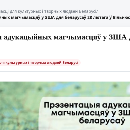
масці для культурных і творчых людзей Беларусі
/
ных магчымасцяў у ЗША для беларусаў 28 лютага ў Вільнюс
 адукацыйных магчымасцяў у ЗША дл
для культурных і творчых людзей Беларусі