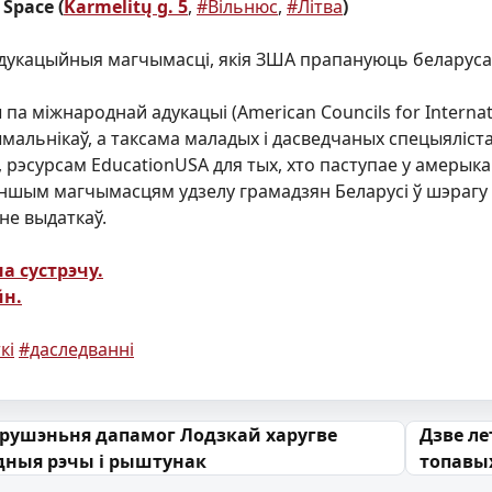
 Space (
Karmelitų g. 5
,
#Вільнюс
,
#Літва
)
дукацыйныя магчымасці, якія ЗША прапануюць беларуса
па міжнароднай адукацыі (American Councils for Interna
мальнікаў, а таксама маладых і дасведчаных спецыяліста
 рэсурсам EducationUSA для тых, хто паступае у амерык
 іншым магчымасцям удзелу грамадзян Беларусі ў шэрагу
не выдаткаў.
а сустрэчу.
н.
кі
#даследванні
 запісах
 рушэньня дапамог Лодзкай харугве
Дзве ле
дныя рэчы і рыштунак
топавых