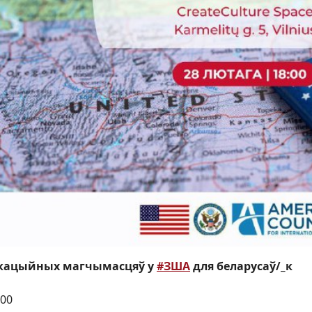
кацыйных магчымасцяў у
#ЗША
для беларусаў/_к
:00