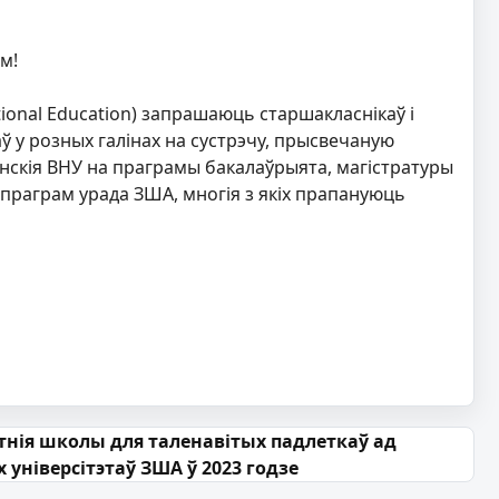
м!
tional Education) запрашаюць старшакласнікаў і
ў у розных галінах на сустрэчу, прысвечаную
анскія ВНУ на праграмы бакалаўрыята, магiстратуры
 праграм урада ЗША, многія з якіх прапануюць
тнія школы для таленавітых падлеткаў ад
 універсітэтаў ЗША ў 2023 годзе