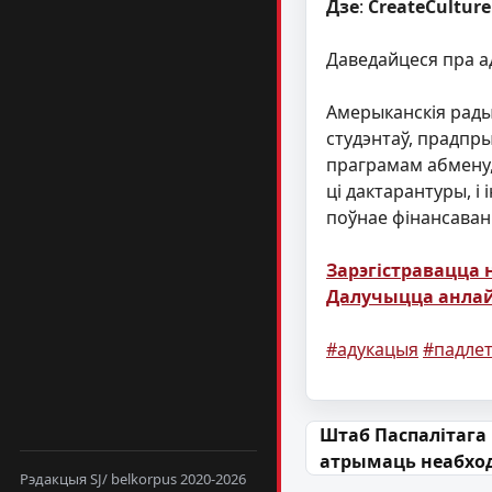
Дзе
:
CreateCulture
Даведайцеся пра а
Амерыканскія рады 
студэнтаў, прадпры
праграмам абмену,
цi дактарантуры, і
поўнае фінансаван
Зарэгістравацца н
Далучыцца анлай
#адукацыя
#падлет
Навігацыя па
Штаб Паспалітага
атрымаць неабхо
Рэдакцыя SJ/ belkorpus 2020-2026