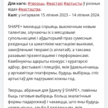
Для каго:
#творцы
,
#мастакі
#артысты
ў розных
відах
#мастацтва
.
Калі
: у інтэрвале 15 ліпеня 2023 – 14 ліпеня 2024.
SHAPE+ імкнецца спрыяць выключным новым
талентам, злучаючы іх з мясцовымі
супольнасцямі і аўдыторыяй праз сумесныя
рэзідэнцыі са шматлікімі мастацкімі вынікамі,
замоўленымі творамі (з аплатай), а таксама
разавымі прэзентацыямі і перформансамі.
Камбінуючы адкрыты конкурс і куратарскі
адбор, фестывалі і пляцоўкі, якія ўдзельнічаюць
у аргкамітэце платформы, будуць выбіраць спіс
артыстаў для падтрымкі кожны год.
Творцы, абраныя для ўдзелу ў SHAPE+, павінны
быць гатовыя выбіраць больш экалагічныя
формы падарожжаў і чакаецца, што яны будуць
удзельнічаць альбо ў рэзідэнцыях, якія