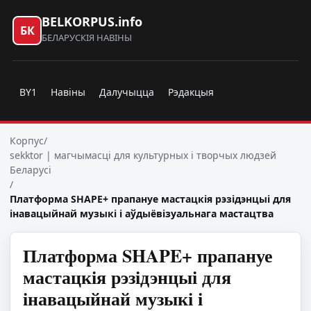
BELKORPUS.info
БК
БЕЛАРУСКІЯ НАВІНЫ
BY1
Навіны
Далучыцца
Рэдакцыя
Корпус
/
sekktor | магчымасці для культурных і творчых людзей
Беларусі
/
Платформа SHAPE+ прапануе мастацкія рэзідэнцыі для
інавацыйнай музыкі і аўдыёвізуальнага мастацтва
Платформа SHAPE+ прапануе
мастацкія рэзідэнцыі для
інавацыйнай музыкі і