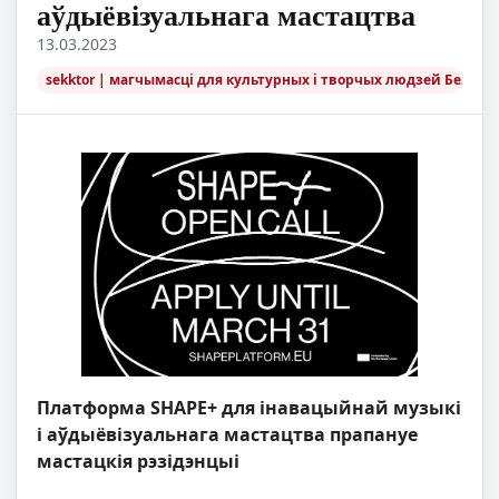
аўдыёвізуальнага мастацтва
13.03.2023
sekktor | магчымасці для культурных і творчых людзей Беларус
Платформа SHAPE+ для інавацыйнай музыкі
і аўдыёвізуальнага мастацтва прапануе
мастацкія рэзідэнцыі