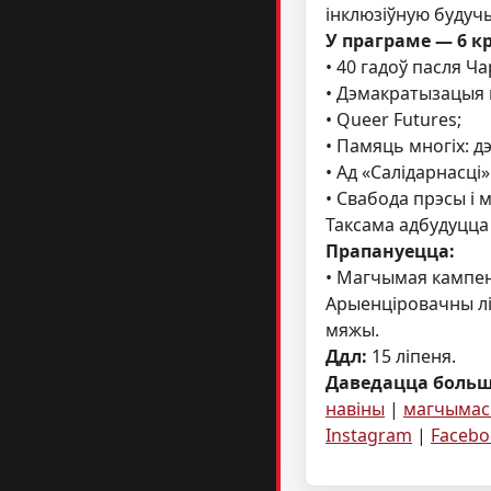
інклюзіўную будуч
У праграме — 6 к
• 40 гадоў пасля Ч
• Дэмакратызацыя 
• Queer Futures;
• Памяць многіх: д
• Ад «Салідарнасці»
• Свабода прэсы і
Таксама адбудуцца 
Прапануецца:
• Магчымая кампен
Арыенціровачны лімі
мяжы.
Ддл:
15 ліпеня.
Даведацца больш 
навіны
|
магчымас
Instagram
|
Facebo