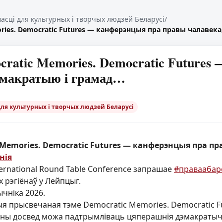
масці для культурных і творчых людзей Беларусі
/
ories. Democratic Futures — канферэнцыя пра правы чалавек
cratic Memories. Democratic Futures
эмакратыю і грамад…
для культурных і творчых людзей Беларусі
c Memories. Democratic Futures — канферэнцыя пра п
нія
ternational Round Table Conference запрашае
#правааба
х рэгіёнаў у Лейпцыг.
ычніка 2026.
я прысвечаная тэме Democratic Memories. Democratic Fu
ыўны досвед можа падтрымліваць цяперашнія дэмакратыч