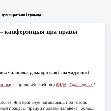
а, дэмакратыю і грамад…
 — канферэнцыя пра правы
равы чалавека, дэмакратыю і грамадзянскі
ронцы
/-кі, прадстаўнікоў(-ніц)
#НДА
і
#даследчыкі
/-
tures. Яна прапануе пагаварыць пра тое, як
ныя працэсы, працу з правамі чалавека і больш