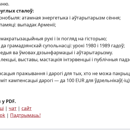
ыню.
руглых сталоў:
арнобыля: атамная энергетыка і аўтарытарызм сёння;
памяці: выпадак Арменіі;
эмакратызацыйныя рухі і іх погляд на гісторыю;
 да грамадзянскай супольнасці: урокі 1980 і 1989 гадоў;
 медыя ва ўмовах дэзынфармацыі і аўтарытарызму.
лекцыі, выставы, мастацкія інтэрвенцыі і публічныя падзе
сацыя пражывання і дарогі для тых, хто не можа пакрыц
т кампенсацыі дарогі — да 100 EUR для ўдзельнікаў(-іц) з 
у PDF.
ці
|
чат
|
сайт
ok
|
Падтрымаць!