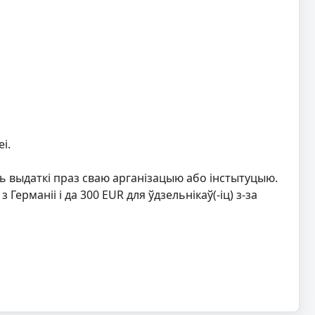
і.
ь выдаткі праз сваю арганізацыю або інстытуцыю.
Германіі і да 300 EUR для ўдзельнікаў(-іц) з-за