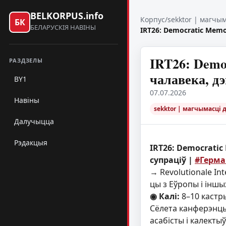
BELKORPUS.info
Корпус
/
sekktor | магчы
БК
БЕЛАРУСКІЯ НАВІНЫ
IRT26: Democratic Mem
IRT26: Demo
РАЗДЗЕЛЫ
чалавека, д
BY1
07.07.2026
Навіны
sekktor | магчымасці 
Далучыцца
Рэдакцыя
IRT26: Democrati
супраціў |
#Герма
→ Revolutionale In
цы з Еўропы і іншы
◉ Калі:
8–10 кастр
Сёлета канферэнцы
асабісты і калект