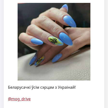
Беларусачкі ўсім сэрцам з Украінай!
@mog_drive