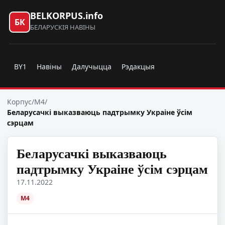
BELKORPUS.info
БК
БЕЛАРУСКІЯ НАВІНЫ
BY1
Навіны
Далучыцца
Рэдакцыя
Корпус
/
M4
/
Беларусачкі выказваюць падтрымку Украіне ўсім
сэрцам
Беларусачкі выказваюць
падтрымку Украіне ўсім сэрцам
17.11.2022
M4