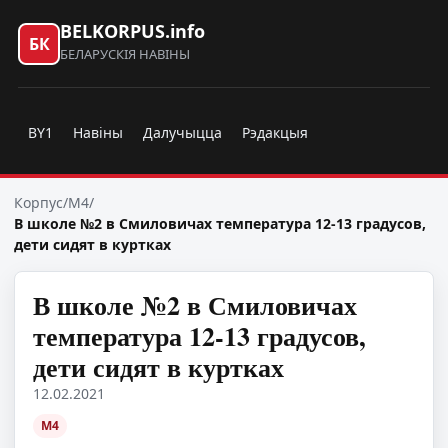
BELKORPUS.info
БК
БЕЛАРУСКІЯ НАВІНЫ
BY1
Навіны
Далучыцца
Рэдакцыя
Корпус
/
M4
/
В школе №2 в Смиловичах температура 12-13 градусов,
дети сидят в куртках
В школе №2 в Смиловичах
температура 12-13 градусов,
дети сидят в куртках
12.02.2021
M4