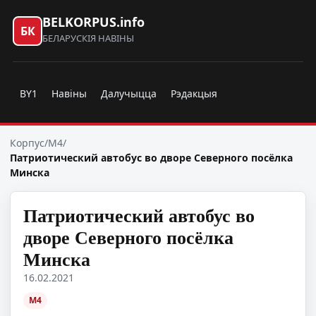
BELKORPUS.info
БК
БЕЛАРУСКІЯ НАВІНЫ
BY1
Навіны
Далучыцца
Рэдакцыя
Корпус
/
M4
/
Патриотический автобус во дворе Северного посёлка
Минска
Патриотический автобус во
дворе Северного посёлка
Минска
16.02.2021
M4