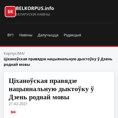
BELKORPUS.info
БК
БЕЛАРУСКІЯ НАВІНЫ
BY1
Навіны
Далучыцца
Рэдакцыя
Корпус
/
M4
/
Ціханоўская правядзе нацыянальную дыктоўку ў Дзень
роднай мовы
Ціханоўская правядзе
нацыянальную дыктоўку ў
Дзень роднай мовы
21.02.2021
M4