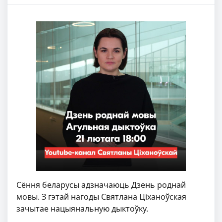
Сёння беларусы адзначаюць Дзень роднай
мовы. З гэтай нагоды Святлана Ціханоўская
зачытае нацыянальную дыктоўку.