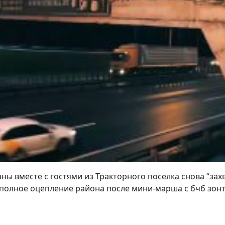
аны вместе с гостями из Тракторного поселка снова “зах
 полное оцепление района после мини-марша с бчб зон