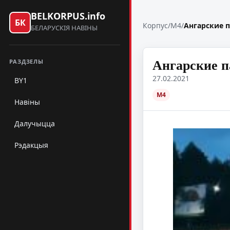
BELKORPUS.info
БК
Корпус
/
M4
/
Ангарские п
БЕЛАРУСКІЯ НАВІНЫ
Ангарские п
РАЗДЗЕЛЫ
27.02.2021
BY1
M4
Навіны
Далучыцца
Рэдакцыя