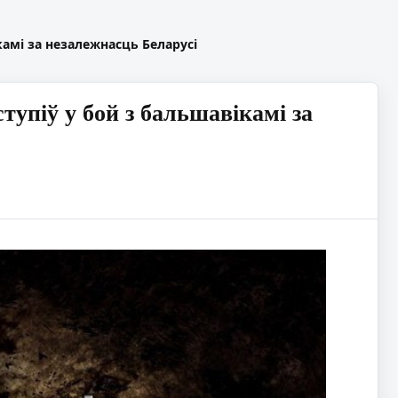
камі за незалежнасць Беларусі
тупіў у бой з бальшавікамі за