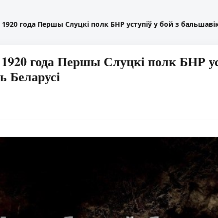
а 1920 года Першы Слуцкі полк БНР уступіў у бой з бальшаві
 1920 года Першы Слуцкі полк БНР ус
ь Беларусі