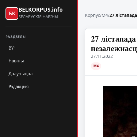
BELKORPUS.info
БК
Корпус
/
M4
/
27 лістапад
БЕЛАРУСКІЯ НАВІНЫ
27 лістапада
РАЗДЗЕЛЫ
незалежнасц
BY1
27.11.2022
Навіны
M4
Далучыцца
Рэдакцыя