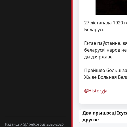
27 лістапада 1920 
Беларусі.
Гэтае паўстанне, в
беларускі народ не
ды дзяржаве.
Прайшло больш за 
Жыве Вольная Бел
@Historyja
Навігацыя па
Два прышэсці Ісус
другое
Рэдакцыя SJ/ belkorpus 2020-2026