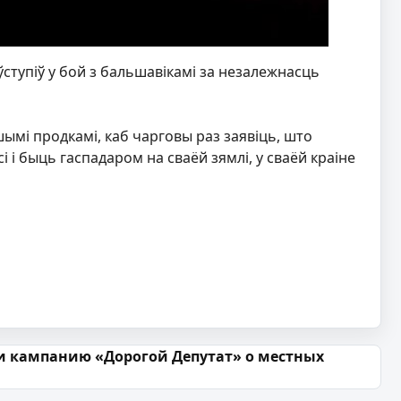
ўступіў у бой з бальшавікамі за незалежнасць
ымі продкамі, каб чарговы раз заявіць, што
і і быць гаспадаром на сваёй зямлі, у сваёй краіне
и кампанию «Дорогой Депутат» о местных