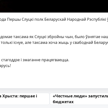
года Першы Слуцкі полк Беларускай Народнай Рэспублікі 
ядомае таксама як Слуцкі збройны чын, было ўзнятае наш
 толькі існуе, але таксама хоча жыць у свабоднай Беларус
стагоддзе і змаганне працягваецца.
арусь!
 запісах
а Хрыста: першае і
«Честные люди» запустил
бюджетах