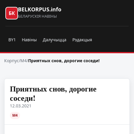
BELKORPUS.info
БК
БЕЛАРУСКІЯ НАВІНЫ
BY1
Навіны
Далучыцца
Рэдакцыя
Корпус
/
M4
/
Приятных снов, дорогие соседи!
Приятных снов, дорогие
соседи!
12.03.2021
M4