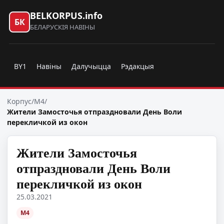
BELKORPUS.info
БК
БЕЛАРУСКІЯ НАВІНЫ
BY1
Навіны
Далучыцца
Рэдакцыя
Корпус
/
M4
/
Жители Замосточья отпраздновали День Воли
перекличкой из окон
Жители Замосточья
отпраздновали День Воли
перекличкой из окон
25.03.2021
M4