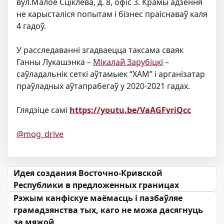
вул.Малое Сціклева, д. 8, офіс 3. Крамы адзення
не карысталіся попытам і бізнес праіснаваў каля
4 гадоў.
У расследаванні згадваецца таксама сваяк
Ганны Лукашэнка –
Мікалай Зарубіцкі
–
саўладальнік сеткі аўтамыек “ХАМ” і арганізатар
праўладных аўтапрабегаў у 2020-2021 гадах.
Глядзіце самі
https://youtu.be/VaAGFvriQcc
@mog_drive
Навігацыя па запісах
Идея создания Восточно-Кривской
Республики в предложенных границах
Рэжым канфіскуе маёмасць і пазбаўляе
грамадзянства тых, каго не можа дасягнуць
за мяжой