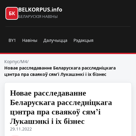
BELKORPUS.info
БК
БЕЛАРУСКІЯ НАВІНЫ
BY1
Навіны
Далучыцца
Рэдакцыя
Корпус
/
M4
/
Новае расследаванне Беларускага расследніцкага
цэнтра пра сваякоў сям’і Лукашэнкі і іх бізнес
Новае расследаванне
Беларускага расследніцкага
цэнтра пра сваякоў сям’і
Лукашэнкі і іх бізнес
29.11.2022