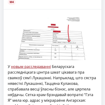
M4
У
новым расследаванні
Беларускага
расследніцкага цэнтра шмат цікавага пра
сваякоў сям’і Лукашэнкі. Напрыклад, што сястра
нявесткі Лукашэнкі, Таццяна Кулакова,
спрабавала весці ўласны бізнэс, але цярпела
няўдачы. Сетка крам брэндавай вопраткі “Гэта
Я” мела юр. адрас у мікрараёне Ангарская: