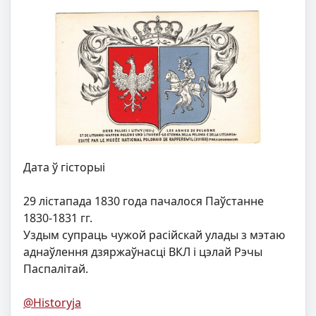
Дата ў гiсторыi
29 лістапада 1830 года пачалося Паўстанне
1830-1831 гг.
Уздым супраць чужой расійскай улады з мэтаю
аднаўлення дзяржаўнасці ВКЛ і цэлай Рэчы
Паспалітай.
@Historyja