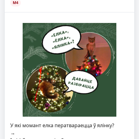
M4
У які момант елка ператвараецца ў ялінку?
→