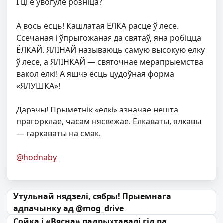
І ці ё ўвогуле розніца?
А вось ёсць! Кашлатая ЕЛКА расце ў лесе.
Ссечаная і ўпрыгожаная да святаў, яна робіцца
ЁЛКАЙ. ЯЛІНАЙ называюць самую высокую елку
ў лесе, а ЯЛІНКАЙ — святочнае мерапрыемства
вакол ёлкі! А яшчэ ёсць цудоўная форма
«ЯЛУШКА»!
Дарэчы! Прыметнік «ёлкі» азначае нешта
прагорклае, часам нясвежае. Елкаваты, ялкавы
— гаркаваты на смак.
@hodnaby
Навігацыя па запісах
Утульнай нядзелі, сябры! Прыемнага
адпачынку ад @mog_drive
Сойка і «Вясна» падрыхтавалі гід па