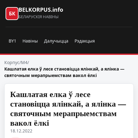
BELKORPUS.info
БК
БЕЛАРУСКІЯ НАВІНЫ
BY1
Навіны
Далучыцца
Рэдакцыя
Корпус
/
M4
/
Кашлатая елка ў лесе становіцца ялінкай, а ялінка —
святочным мерапрыемствам вакол ёлкі
Кашлатая елка ў лесе
становіцца ялінкай, а ялінка —
святочным мерапрыемствам
вакол ёлкі
18.12.2022