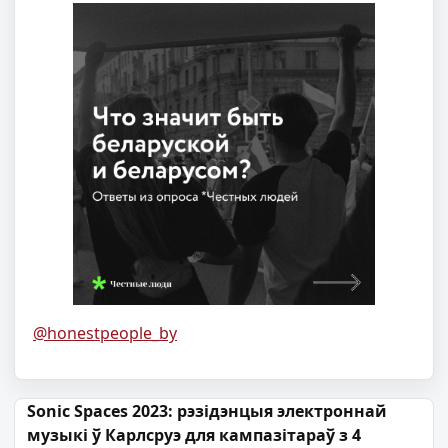
@honestpeople_by
Навігацыя па запісах
Sonic Spaces 2023: рэзідэнцыя электроннай
музыкі ў Карлсруэ для кампазітараў з 4