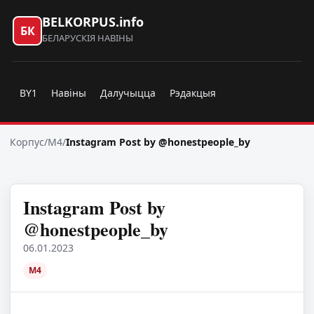
BELKORPUS.info
БК
БЕЛАРУСКІЯ НАВІНЫ
BY1
Навіны
Далучыцца
Рэдакцыя
Корпус
/
M4
/
Instagram Post by @honestpeople_by
Instagram Post by
@honestpeople_by
06.01.2023
M4