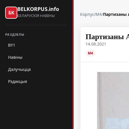
BELKORPUS.info
БК
Корпус
/
M4
/
Партизаны 
БЕЛАРУСКІЯ НАВІНЫ
Партизаны А
РАЗДЗЕЛЫ
14.08.2021
BY1
M4
Навіны
Далучыцца
Рэдакцыя