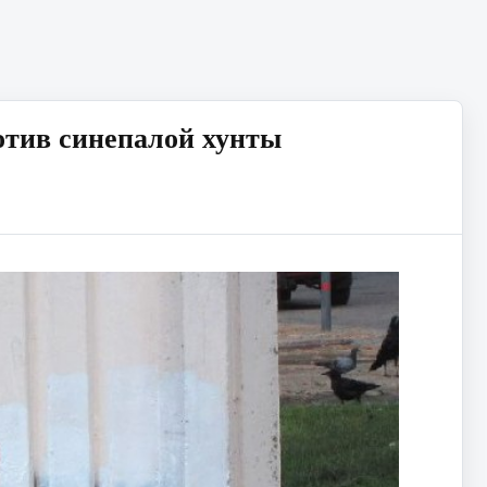
отив синепалой хунты