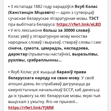
•
3 лістапада 1882 году нарадзіўся
Якуб Колас
(Канстанцін Міцкевіч)
— адзін з сутворцаў
сучаснае беларускае літаратурнае мовы.
ТЭСТ
пра выбітнага беларуса:
https://rferl.link/eLBD
•
У яго лексыконе
больш за 30000 словаў
.
Колас увёў у літаратурную мову мноства
народных словаў і выразаў, ствараў словы і сам:
сінеча, сумота, цемрадзь, неспадзева,
дарэктар
(прыватны настаўнік),
выразьлівы,
рухлівы, срэбраплынны…
•
Якуб Колас усё жыцьцё
бараніў права
беларускага народу на сваю мову
. У свой
апошні дзень ён спрабаваў дагрукацца да
камуністычных начальнікаў БССР, каб данесьці
да іх трывогу за лёс беларускае мовы, якую тыя
выціскалі з ужытку. Яго не прынялі…
https://rferl.link/YjMM