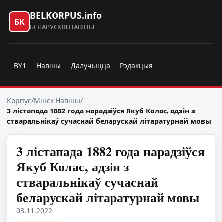
BELKORPUS.info
БК
БЕЛАРУСКІЯ НАВІНЫ
BY1
Навіны
Далучыцца
Рэдакцыя
Корпус
/
Мінск Навіны
/
3 лістапада 1882 года нарадзіўся Якуб Колас, адзін з
стваральнікаў сучаснай беларускай літаратурнай мовы
3 лістапада 1882 года нарадзіўся
Якуб Колас, адзін з
стваральнікаў сучаснай
беларускай літаратурнай мовы
03.11.2022