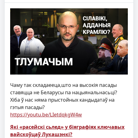
Чаму так складаееца,што на высокія пасады
ставяцца не Беларусы па нацыянальнасьці?
Хіба ў нас няма прыстойных кандыдатаў на
гэтыя пасады?
https://youtu.be/LIetdqkgW4w
Які «расейскі сьлед» у біяграфіях ключавых
вайскоўцаў Лукашэнкі?