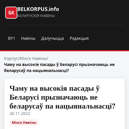
BELKORPUS.info
БК
БЕЛАРУСКІЯ НАВІНЫ
BY1
Навіны
Далучыцца
Рэдакцыя
Корпус
/
Мінск Навіны
/
Чаму на высокія пасады ў Беларусі прызначаюць не
беларусаў па нацыянальнасці?
Чаму на высокія пасады ў
Беларусі прызначаюць не
беларусаў па нацыянальнасці?
26.11.2022
Мінск Навіны