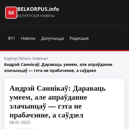
BELKORPUS.info
БК
БЕЛАРУСКІЯ НАВІНЫ
BY1
Навіны
Далучыцца
Рэдакцыя
Корпус
/
Мінск Навіны
/
Андрэй Саннікаў: Дараваць умеем, але апраўданне
злачынцаў — гэта не прабачэнне, а саўдзел
Андрэй Саннікаў: Дараваць
умеем, але апраўданне
злачынцаў — гэта не
прабачэнне, а саўдзел
08.01.2023