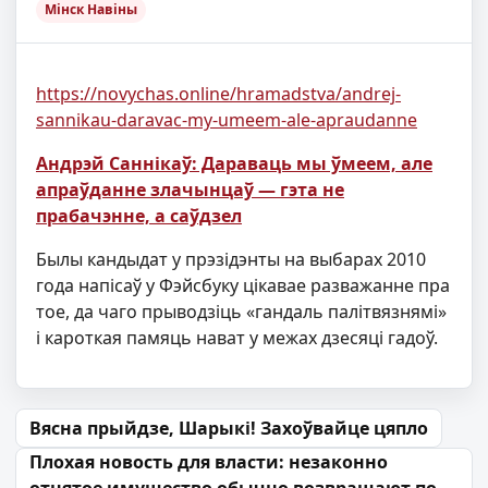
Мінск Навіны
https://novychas.online/hramadstva/andrej-
sannikau-daravac-my-umeem-ale-apraudanne
Андрэй Саннікаў: Дараваць мы ўмеем, але
апраўданне злачынцаў — гэта не
прабачэнне, а саўдзел
Былы кандыдат у прэзідэнты на выбарах 2010
года напісаў у Фэйсбуку цікавае разважанне пра
тое, да чаго прыводзіць «гандаль палітвязнямі»
і кароткая памяць нават у межах дзесяці гадоў.
Навігацыя па запісах
Вясна прыйдзе, Шарыкі! Захоўвайце цяпло
Плохая новость для власти: незаконно