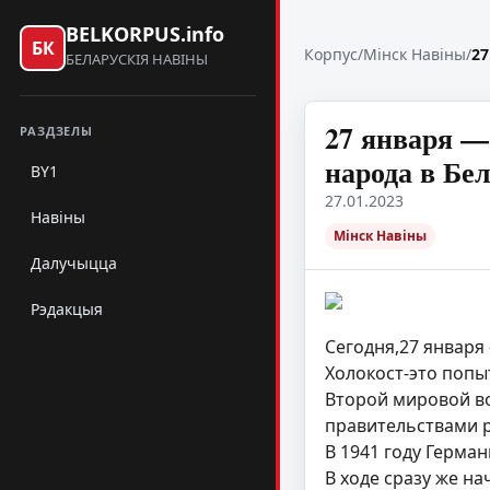
BELKORPUS.info
БК
Корпус
/
Мінск Навіны
/
27
БЕЛАРУСКІЯ НАВІНЫ
27 января —
РАЗДЗЕЛЫ
народа в Бе
BY1
27.01.2023
Навіны
Мінск Навіны
Далучыцца
Рэдакцыя
Сегодня,27 января
Холокост-это попы
Второй мировой в
правительствами р
В 1941 году Герма
В ходе сразу же н