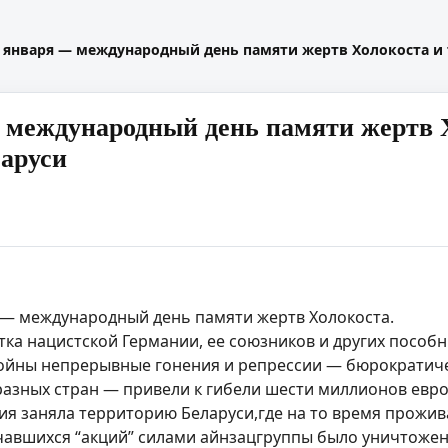
 января — международный день памяти жертв Холокоста и 
 международный день памяти жертв Х
ларуси
 — международный день памяти жертв Холокоста.
тка нацистской Германии, ее союзников и других пособ
ойны непрерывные гонения и репрессии — бюрократич
азных стран — привели к гибели шести миллионов евро
ния заняла территорию Беларуси,где на то время прожив
ачавшихся “акций” силами айнзацгруппы было уничтожен