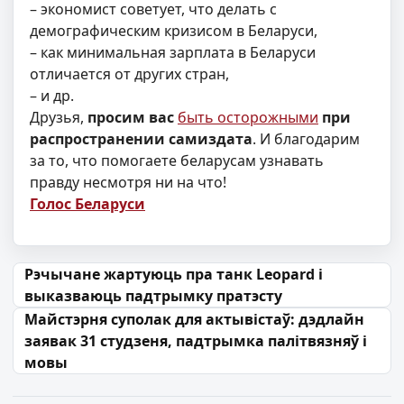
– экономист советует, что делать с
демографическим кризисом в Беларуси,
– как минимальная зарплата в Беларуси
отличается от других стран,
– и др.
Друзья,
просим вас
быть осторожными
при
распространении самиздата
. И благодарим
за то, что помогаете беларусам узнавать
правду несмотря ни на что!
Голос Беларуси
Навігацыя па запісах
Рэчычане жартуюць пра танк Leopard і
выказваюць падтрымку пратэсту
Майстэрня суполак для актывістаў: дэдлайн
заявак 31 студзеня, падтрымка палітвязняў і
мовы