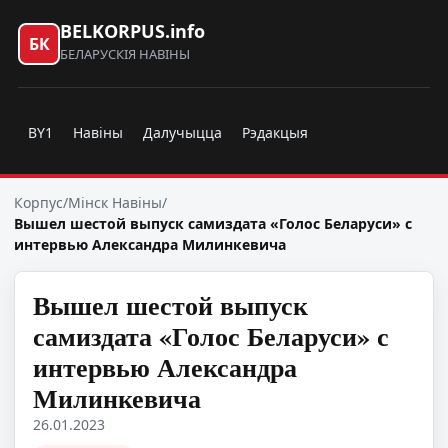
BELKORPUS.info
БК
БЕЛАРУСКІЯ НАВІНЫ
BY1
Навіны
Далучыцца
Рэдакцыя
Корпус
/
Мінск Навіны
/
Вышел шестой выпуск самиздата «Голос Беларуси» с
интервью Александра Милинкевича
Вышел шестой выпуск
самиздата «Голос Беларуси» с
интервью Александра
Милинкевича
26.01.2023