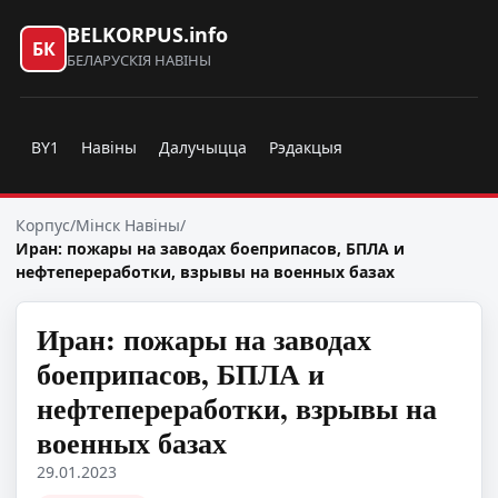
BELKORPUS.info
БК
БЕЛАРУСКІЯ НАВІНЫ
BY1
Навіны
Далучыцца
Рэдакцыя
Корпус
/
Мінск Навіны
/
Иран: пожары на заводах боеприпасов, БПЛА и
нефтепереработки, взрывы на военных базах
Иран: пожары на заводах
боеприпасов, БПЛА и
нефтепереработки, взрывы на
военных базах
29.01.2023