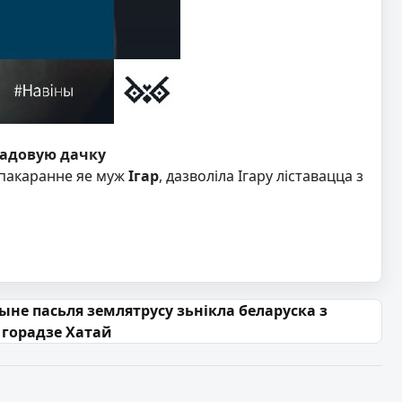
хгадовую дачку
 пакаранне яе муж
Ігар
, дазволіла Ігару ліставацца з
ыне пасьля землятрусу зьнікла беларуска з
 горадзе Хатай