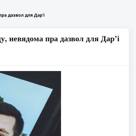
пра дазвол для Дар’і
у, невядома пра дазвол для Дар’і