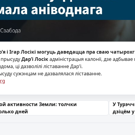
ар’я і Ігар Лосікі могуць даведацца пра сваю чатыро
 прысуду
Дар’і Лосік
адміністрацыя калоніі, дзе адбывае
ома, ці дазволілі ліставанне Дар’і.
суду сужэнцам не дазвалялася ліставанне.
rg
 запісах
ой активности Земли: толчки
У Турэчч
олько дней
дзіцём у