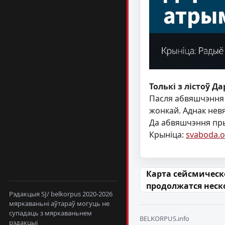
Толькі з лістоў Д
Пасля абвяшчэння
жонкай. Аднак невяд
Да абвяшчэння пры
Крыніца:
svaboda.o
Навігацыя па
Карта сейсмическ
продолжатся неск
Рэдакцыя SJ/ belkorpus 2020-2026
мяркаваньні аўтараў могуць не
супадаць з мяркаваньнем
BELKORPUS.info
рэдакцыі