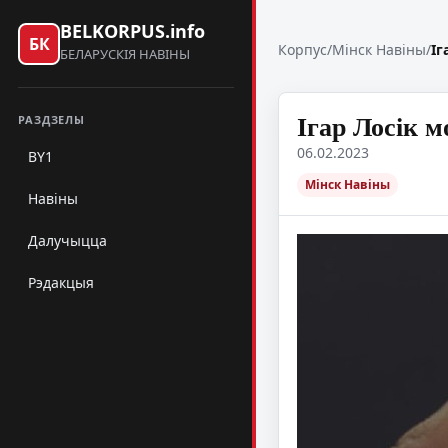
BELKORPUS.info
БК
Корпус
/
Мінск Навіны
/
Іг
БЕЛАРУСКІЯ НАВІНЫ
Ігар Лосік м
РАЗДЗЕЛЫ
06.02.2023
BY1
Мінск Навіны
Навіны
Далучыцца
Рэдакцыя