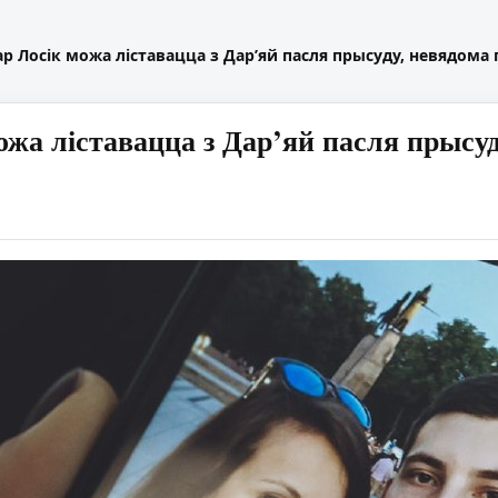
ар Лосік можа ліставацца з Дар’яй пасля прысуду, невядома 
ожа ліставацца з Дар’яй пасля прысуд