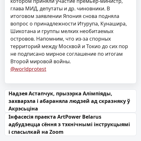
котором приняли участие премьер-министр,
глава МИД, депутаты и др. чиновники. В
итоговом заявлении Япония снова подняла
вопрос о принадлежности Итурупа, Кунашира,
Шикотана и группы мелких необитаемых
островов. Напомним, что из-за спорных
территорий между Москвой и Токио до сих пор
не подписано мирное соглашение по итогам
Второй мировой войны.
@worldprotest
Навігацыя па запісах
Надзея Астапчук, прызэрка Алімпіяды,
захварэла і абараняла людзей ад скразняку ў
Акрэсьціна
Інфасесія праекта ArtPower Belarus
адбудзецца сёння з тэхнічнымі інструкцыямі
і спасылкай на Zoom