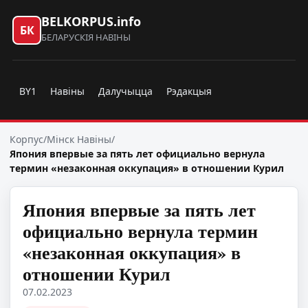
BELKORPUS.info
БК
БЕЛАРУСКІЯ НАВІНЫ
BY1
Навіны
Далучыцца
Рэдакцыя
Корпус
/
Мінск Навіны
/
Япония впервые за пять лет официально вернула
термин «незаконная оккупация» в отношении Курил
Япония впервые за пять лет
официально вернула термин
«незаконная оккупация» в
отношении Курил
07.02.2023