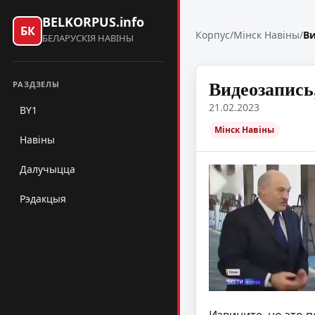
BELKORPUS.info
БК
Корпус
/
Мінск Навіны
/
Ви
БЕЛАРУСКІЯ НАВІНЫ
Видеозапись
РАЗДЗЕЛЫ
21.02.2023
BY1
Мінск Навіны
Навіны
Далучыцца
Рэдакцыя