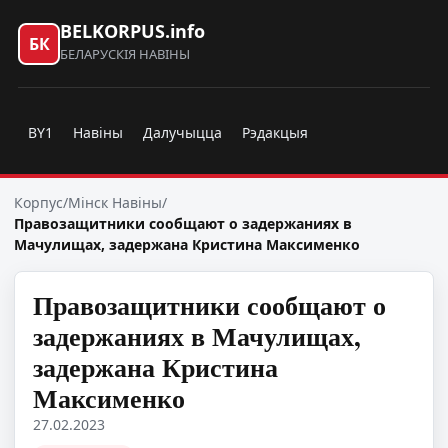
BELKORPUS.info
БК
БЕЛАРУСКІЯ НАВІНЫ
BY1
Навіны
Далучыцца
Рэдакцыя
Корпус
/
Мінск Навіны
/
Правозащитники сообщают о задержаниях в
Мачулищах, задержана Кристина Максименко
Правозащитники сообщают о
задержаниях в Мачулищах,
задержана Кристина
Максименко
27.02.2023