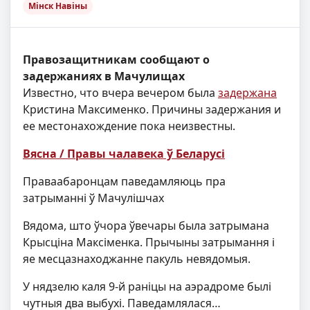
Мінск Навіны
Правозащитникам сообщают о
задержаниях в Мачулищах
Известно, что вчера вечером была
задержана
Кристина Максименко. Причины задержания и
ее местонахождение пока неизвестны.
Вясна / Правы чалавека ў Беларусі
Праваабаронцам паведамляюць пра
затрыманні ў Мачулішчах
Вядома, што ўчора ўвечары была затрымана
Крысціна Максіменка. Прычыны затрымання і
яе месцазнаходжанне пакуль невядомыя.
У нядзелю каля 9-й раніцы на аэрадроме былі
чутныя два выбухі. Паведамлялася…