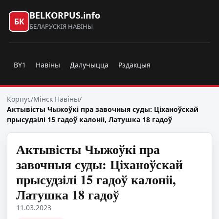
BELKORPUS.info
БК
БЕЛАРУСКІЯ НАВІНЫ
BY1
Навіны
Далучыцца
Рэдакцыя
Корпус
/
Мінск Навіны
/
Актывісты Чыжоўкі пра завочныя суды: Ціханоўскай
прысудзілі 15 гадоў калоніі, Латушка 18 гадоў
Актывісты Чыжоўкі пра
завочныя суды: Ціханоўскай
прысудзілі 15 гадоў калоніі,
Латушка 18 гадоў
11.03.2023