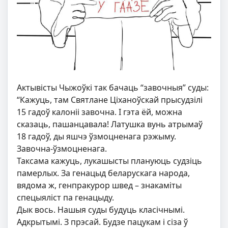
Актывісты Чыжоўкі так бачаць “завочныя” суды:
“Кажуць, там Святлане Ціханоўскай прысудзілі
15 гадоў калоніі завочна. І гэта ёй, можна
сказаць, пашанцавала! Латушка вунь атрымаў
18 гадоў, ды яшчэ ўзмоцненага рэжыму.
Завочна-ўзмоцненага.
Таксама кажуць, лукашысты плануюць судзіць
памерлых. За генацыд беларускага народа,
вядома ж, генпракурор швед – знакаміты
спецыяліст па генацыду.
Дык вось. Нашыя суды будуць класічнымі.
Адкрытымі. З прэсай. Будзе пацукам і сіза ў