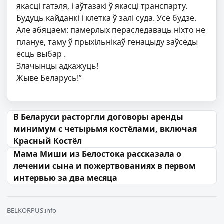
якасці гатэля, і аўтазакі ў якасці транспарту.
Будуць кайданкі і клетка ў залі суда. Усё будзе.
Але абяцаем: памерлых пераследаваць ніхто не
плануе, таму ў прыхільнікаў генацыду заўсёды
ёсць выбар
.
Злачынцы адкажуць!
Жыве Беларусь!”
Навігацыя па запісах
В Беларуси расторгли договоры аренды
минимум с четырьмя костёлами, включая
Красный Костёл
Мама Миши из Белостока рассказала о
лечении сына и пожертвованиях в первом
интервью за два месяца
BELKORPUS.info