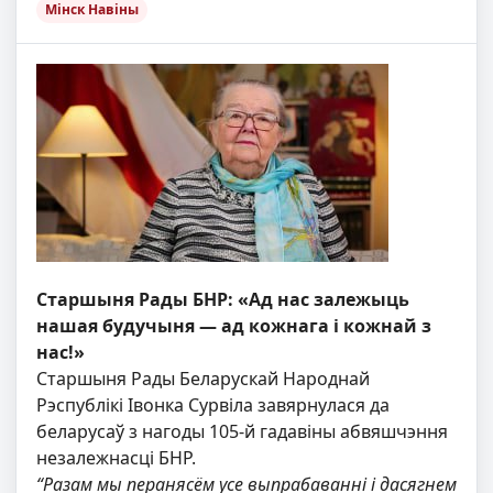
Мінск Навіны
Старшыня Рады БНР: «Ад нас залежыць
нашая будучыня — ад кожнага і кожнай з
нас!»
Старшыня Рады Беларускай Народнай
Рэспублікі Івонка Сурвіла завярнулася да
беларусаў з нагоды 105-й гадавіны абвяшчэння
незалежнасці БНР.
“Разам мы перанясём усе выпрабаванні і дасягнем