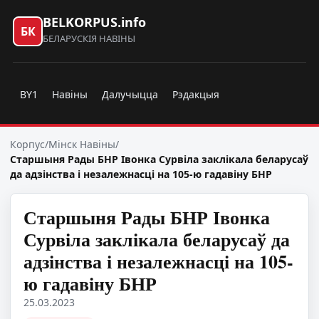
BELKORPUS.info
БК
БЕЛАРУСКІЯ НАВІНЫ
BY1
Навіны
Далучыцца
Рэдакцыя
Корпус
/
Мінск Навіны
/
Старшыня Рады БНР Івонка Сурвіла заклікала беларусаў
да адзінства і незалежнасці на 105-ю гадавіну БНР
Старшыня Рады БНР Івонка
Сурвіла заклікала беларусаў да
адзінства і незалежнасці на 105-
ю гадавіну БНР
25.03.2023