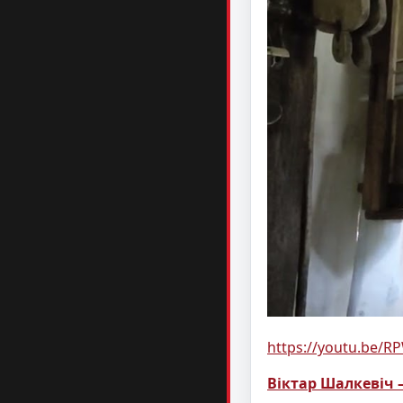
https://youtu.be/R
Віктар Шалкевіч –