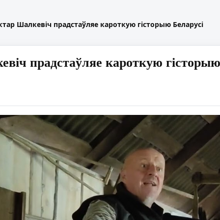
ктар Шалкевіч прадстаўляе кароткую гісторыю Беларусі
евіч прадстаўляе кароткую гісторыю