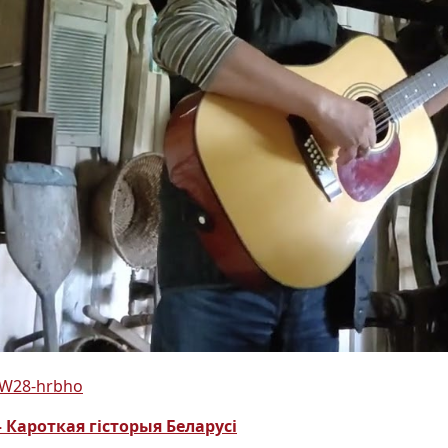
PW28-hrbho
 Кароткая гісторыя Беларусі