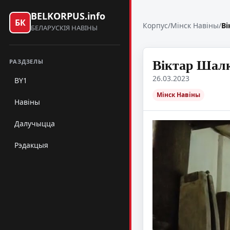
BELKORPUS.info
БК
Корпус
/
Мінск Навіны
/
Ві
БЕЛАРУСКІЯ НАВІНЫ
Віктар Шалк
РАЗДЗЕЛЫ
26.03.2023
BY1
Мінск Навіны
Навіны
Далучыцца
Рэдакцыя