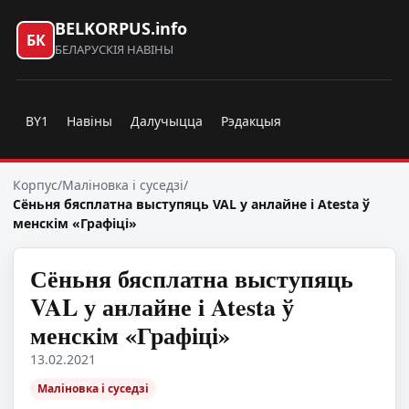
BELKORPUS.info
БК
БЕЛАРУСКІЯ НАВІНЫ
BY1
Навіны
Далучыцца
Рэдакцыя
Корпус
/
Маліновка і суседзі
/
Сёньня бясплатна выступяць VAL у анлайне і Atesta ў
менскім «Графіці»
Сёньня бясплатна выступяць
VAL у анлайне і Atesta ў
менскім «Графіці»
13.02.2021
Маліновка і суседзі