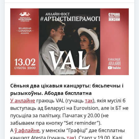
Сёньня два цікавыя канцэрты: бясьпечны і
рызыкоўны. Абодва бясплатна
У анлайне
граюць VAL (гучаць
так
), якія мусілі б
выступаць ад Беларусі на Eurovision, але іх БТ не
пусьціла за палітыку. Пачатак у 20.00 (не
забываем пра кнопку “Set reminder”).
А
ў афлайне
, у менскім “Графіці” дае бясплатны
канцэрт Atesta (гучаць
так
). Старт у 19.00. Калі