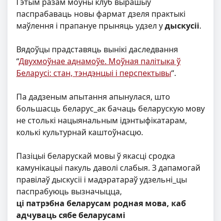
Гэтым разам моўны клуб вырашыў
паспрабаваць новы фармат дзеля практыкі
маўлення і прапануе прыняць удзел у
дыскусіі
.
Вядоўцы прадставяць вынікі даследвання
“
Двухмоўнае аднамоўе. Моўная палітыка ў
Беларусі: стан, тэндэнцыі і перспектывы
“.
Па дадзеным апытання апынулася, што
большасць беларус_ак бачаць беларускую мову
не столькі нацыянальным ідэнтыфікатарам,
колькі культурнай каштоўнасцю.
Пазіцыі беларускай мовы ў якасці сродка
камунікацыі пакуль даволі слабыя. З дапамогай
правілаў дыскусіі і мадэратараў удзельні_цы
паспрабуюць вызначыцца,
ці патрэбна беларусам родная мова, каб
адчуваць сябе беларусамі