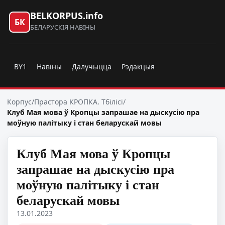
BELKORPUS.info
БК
БЕЛАРУСКІЯ НАВІНЫ
BY1
Навіны
Далучыцца
Рэдакцыя
Корпус
/
Прастора КРОПКА. Тбілісі
/
Клуб Мая мова ў Кропцы запрашае на дыскусію пра
моўную палітыку і стан беларускай мовы
Клуб Мая мова ў Кропцы
запрашае на дыскусію пра
моўную палітыку і стан
беларускай мовы
13.01.2023