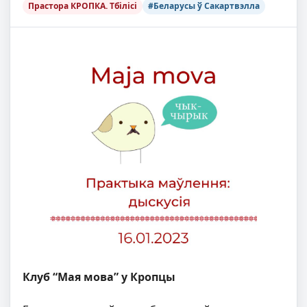
Прастора КРОПКА. Тбілісі
#Беларусы ў Сакартвэлла
Клуб “Мая мова” у Кропцы