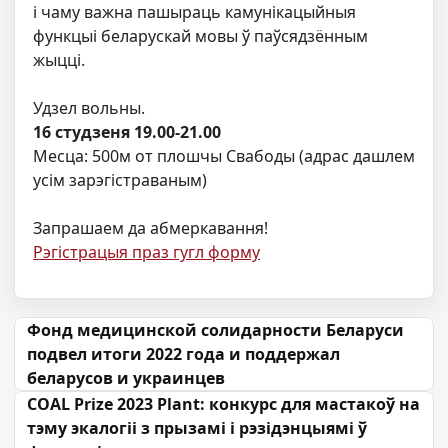
і чаму важна пашыраць камунікацыйныя
функцыі беларускай мовы ў паўсядзённым
жыцці.
Удзел вольны.
16 студзеня 19.00-21.00
Месца: 500м от плошчы Свабоды (адрас дашлем
усім зарэгістраваным)
Запрашаем да абмеркавання!
Рэгістрацыя праз гугл форму
Навігацыя па запісах
Фонд медицинской солидарности Беларуси
подвел итоги 2022 года и поддержал
беларусов и украинцев
COAL Prize 2023 Plant: конкурс для мастакоў на
тэму экалогіі з прызамі і рэзідэнцыямі ў