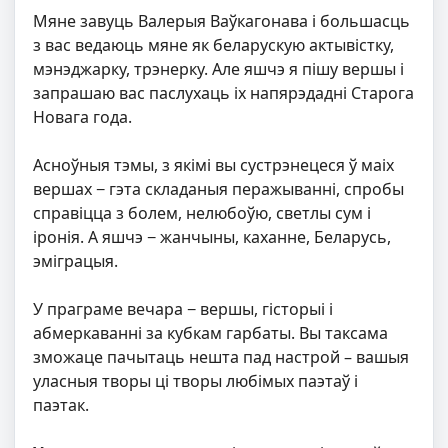
Мяне завуць Валерыя Ваўкагонава і большасць
з вас ведаюць мяне як беларускую актывістку,
мэнэджарку, трэнерку. Але яшчэ я пішу вершы і
запрашаю вас паслухаць іх напярэдадні Старога
Новага года.
Асноўныя тэмы, з якімі вы сустрэнецеся ў маіх
вершах − гэта складаныя перажыванні, спробы
справіцца з болем, нелюбоўю, светлы сум і
іронія. А яшчэ − жанчыны, каханне, Беларусь,
эміграцыя.
У праграме вечара − вершы, гісторыі і
абмеркаванні за кубкам гарбаты. Вы таксама
зможаце пачытаць нешта пад настрой – вашыя
уласныя творы ці творы любімых паэтаў і
паэтак.