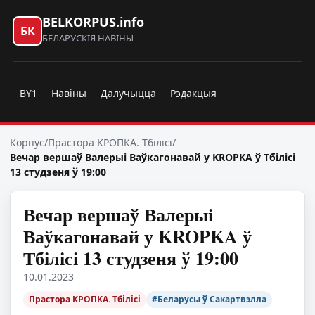
BELKORPUS.info
БК
БЕЛАРУСКІЯ НАВІНЫ
BY1
Навіны
Далучыцца
Рэдакцыя
Корпус
/
Прастора КРОПКА. Тбілісі
/
Вечар вершаў Валерыі Ваўкагонавай у KROPKA ў Тбілісі
13 студзеня ў 19:00
Вечар вершаў Валерыі
Ваўкагонавай у KROPKA ў
Тбілісі 13 студзеня ў 19:00
10.01.2023
Прастора КРОПКА. Тбілісі
#Беларусы ў Сакартвэлла