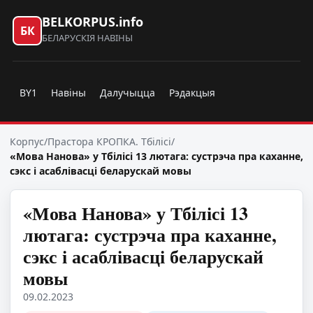
BELKORPUS.info
БК
БЕЛАРУСКІЯ НАВІНЫ
BY1
Навіны
Далучыцца
Рэдакцыя
Корпус
/
Прастора КРОПКА. Тбілісі
/
«Мова Нанова» у Тбілісі 13 лютага: сустрэча пра каханне,
сэкс і асаблівасці беларускай мовы
«Мова Нанова» у Тбілісі 13
лютага: сустрэча пра каханне,
сэкс і асаблівасці беларускай
мовы
09.02.2023