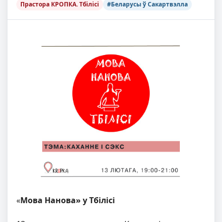
Прастора КРОПКА. Тбілісі
#Беларусы ў Сакартвэлла
«
Мова Нанова» у Тбілісі