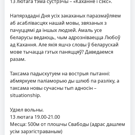
13 лютага тэма сустрэчы – «Каханне і сэкс».
Напярэдадні Дня усіх закаханых паразмаўляем
аб асаблівасцях нашай мовы, звязаных з
пачуццямі да іншых людзей. Амаль усе
беларусы ведаюць, чым адрозніваецца Любоў
ад Кахання. Але якія яшчэ словы ў беларускай
мове тычацца гэтых паняццяў? Даведаемся
разам.
Таксама падыскутуем на вострыя пытанні:
абмяркуем паліаморыю ды шлюб па разліку, а
таксама новы сучасны тып адносін –
situationship.
Удзел вольны.
13 лютага 19.00-21.00
Месца: 500м от плошчы Свабоды (адрас дашлем
усім зарэгістраваным)